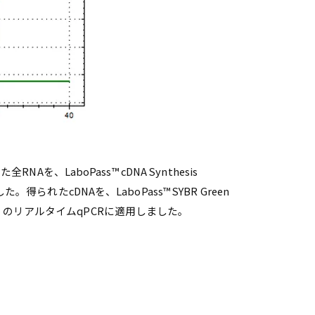
Aを、LaboPass™ cDNA Synthesis
られたcDNAを、LaboPass™ SYBR Green
RNA のリアルタイムqPCRに適用しました。