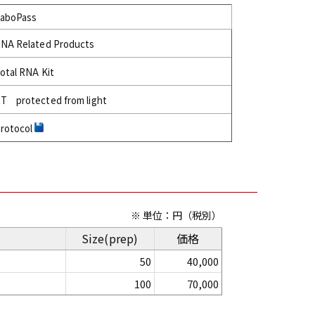
aboPass
NA Related Products
otal RNA Kit
T protected from light
rotocol
※ 単位：円（税別）
Size(prep)
価格
50
40,000
100
70,000