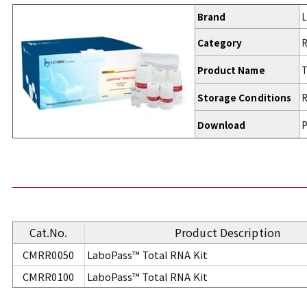
Brand
L
Category
R
Product Name
T
Storage Conditions
R
Download
P
Cat.No.
Product Description
CMRR0050
LaboPass™ Total RNA Kit
CMRR0100
LaboPass™ Total RNA Kit