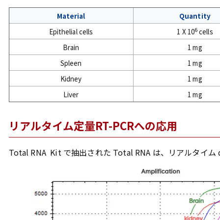
Material
Quantity
6
Epithelial cells
1 X 10
cells
Brain
1 mg
Spleen
1 mg
Kidney
1 mg
Liver
1 mg
リアルタイム定量RT-PCRへの応用
Total RNA Kit で抽出された Total RNA は、リアルタ