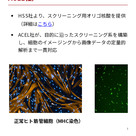
HSS社より、スクリーニング用オリゴ核酸を提供
（詳細は
こちら
）
ACEL社が、目的に沿ったスクリーニング系を構築
し、細胞のイメージングから画像データの定量的
解析まで一貫対応
正常ヒト筋管細胞（MHC染色）
（左