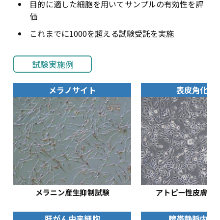
目的に適した細胞を用いてサンプルの有効性を評
価
これまでに1000を超える試験受託を実施
試験実施例
メラノサイト
表皮角化細
メラニン産生抑制試験
アトピー性皮膚炎
肝がん由来細胞
臍帯静脈内皮