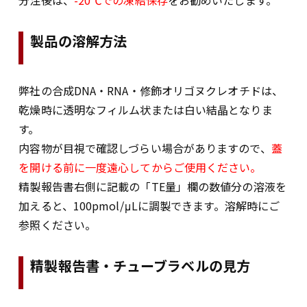
分注後は、
-20℃での凍結保存
をお勧めいたします。
製品の溶解方法
弊社の合成DNA・RNA・修飾オリゴヌクレオチドは、
乾燥時に透明なフィルム状または白い結晶となりま
す。
内容物が目視で確認しづらい場合がありますので、
蓋
を開ける前に一度遠心してからご使用ください。
精製報告書右側に記載の「TE量」欄の数値分の溶液を
加えると、100pmol/μLに調製できます。溶解時にご
参照ください。
精製報告書・チューブラベルの見方