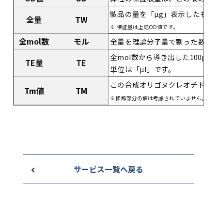
製品の量を「µg」表示したもの
全量
TW
※ 保証量は上記OD値です。
全mol数
モル
全量を理論分子量で割った数値で
全mol数から導き出した100pm
TE量
TE
単位は「µl」です。
この合成オリゴヌクレオチドで
Tm値
TM
※修飾部分の値は考慮されていません。
サービス一覧へ戻る