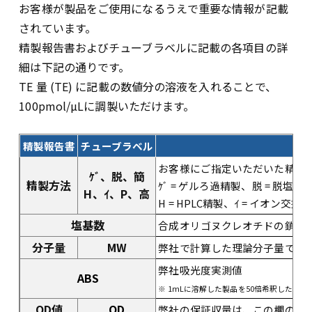
お客様が製品をご使用になるうえで重要な情報が記載
されています。
精製報告書およびチューブラベルに記載の各項目の詳
細は下記の通りです。
TE 量 (TE) に記載の数値分の溶液を入れることで、
100pmol/µLに調製いただけます。
精製報告書
チューブラベル
お客様にご指定いただいた精製
ｹﾞ、脱、簡
精製方法
ｹﾞ = ゲルろ過精製、脱 = 脱塩
H、ｲ、P、高
H = HPLC精製、ｲ = イオン交換
塩基数
合成オリゴヌクレオチドの鎖長
分子量
MW
弊社で計算した理論分子量です
弊社吸光度実測値
ABS
※ 1mLに溶解した製品を50倍希釈した溶
OD値
OD
弊社の保証収量は、この欄の数