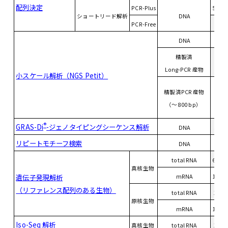
配列決定
PCR-Plus
500 
ショートリード解析
DNA
PCR-Free
4 u
DNA
4 u
精製済
4 u
Long-PCR 産物
小スケール解析（NGS Petit）
精製済PCR 産物
～ 2
（～ 800 bp）
®
GRAS-Di
-ジェノタイピングシーケンス解析
DNA
50 n
リピートモチーフ検索
DNA
4 u
total RNA
600 
真核生物
遺伝子発現解析
mRNA
100 
（リファレンス配列のある生物）
total RNA
1.5 
原核生物
mRNA
100 
Iso-Seq 解析
真核生物
total RNA
1.5 