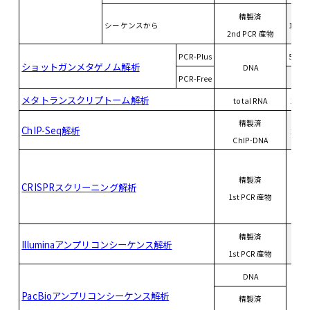
精製済
シーケンスから
150 
2nd PCR 産物
PCR-Plus
500 
ショットガンメタゲノム解析
DNA
PCR-Free
4 u
メタトランスクリプトーム解析
total RNA
1.5 
精製済
ChIP-Seq解析
20 n
ChIP-DNA
精製済
CRISPRスクリーニング解析
5 n
1st PCR 産物
精製済
Illuminaアンプリコンシーケンス解析
5 n
1st PCR 産物
DNA
PacBioアンプリコンシーケンス解析
精製済