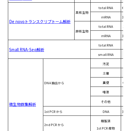
total RNA
600 
真核生物
mRNA
100 
De novoトランスクリプトーム解析
total RNA
1.5 
原核生物
mRNA
100 
total RNA
2 u
Small RNA-Seq解析
small RNA
60 n
汚泥
土壌
1 ～
糞便
0.2 ～
DNA 抽出から
唾液
その他
微生物群集解析
1st PCR から
DNA
150 
精製済
2nd PCR から
5 n
1st PCR 産物