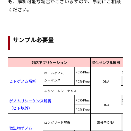
も、解析可能な場合がございますので、事前にご相談
ください。
サンプル必要量
対応アプリケーション
提供サンプル種別
総
PCR-Plus
500 
ホールゲノム
シーケンス
ヒトゲノム解析
PCR-Free
DNA
4 u
エクソームシーケンス
2 u
ゲノムリシーケンス解析
PCR-Plus
500 
DNA
（ヒト以外）
PCR-Free
4 u
ロングリード解析
高分子 DNA
10 u
微生物ゲノム