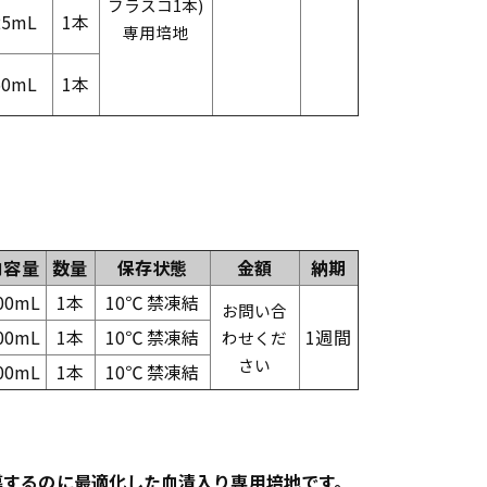
フラスコ1本)
25mL
1本
専用培地
50mL
1本
内容量
数量
保存状態
金額
納期
00mL
1本
10℃ 禁凍結
お問い合
00mL
1本
10℃ 禁凍結
1週間
わせくだ
さい
00mL
1本
10℃ 禁凍結
導するのに最適化した血清入り専用培地です。