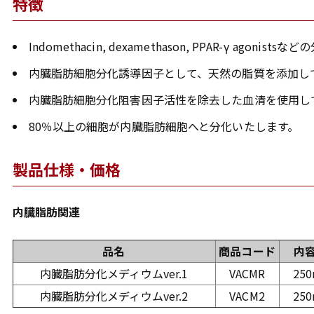
特徴
Indomethacin, dexamethason, PPAR-γ ago
内臓脂肪細胞分化誘導因子として、天然の脂質を添加し
内臓脂肪細胞分化阻害因子活性を除去した血清を使用して
80％以上の細胞が内臓脂肪細胞へと分化いたします。
製品仕様・価格
内臓脂肪関連
品名
商品コード
内
内臓脂肪分化メディウムver.1
VACMR
25
内臓脂肪分化メディウムver.2
VACM2
25