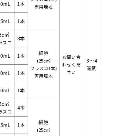
00mL
1本
専用培地
25mL
1本
5c㎡
8本
ラスコ
細胞
50mL
1本
お問い合
3～4
(25c㎡
わせくだ
週間
フラスコ1本)
さい
50mL
1本
専用培地
00mL
1本
5c㎡
4本
ラスコ
細胞
25mL
1本
(25c㎡