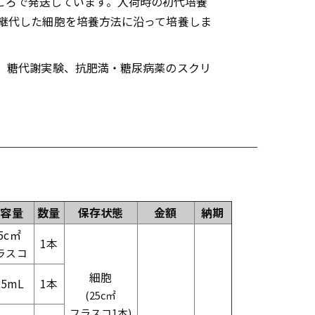
で増殖したところで発送しています。入荷時の初代培養
継代した細胞を培養方法に沿って培養しま
、糖代謝実験、抗肥満・糖尿病薬のスクリ
内容量
数量
保存状態
金額
納期
5c㎡
1本
ラスコ
細胞
25mL
1本
(25c㎡
フラスコ1本)