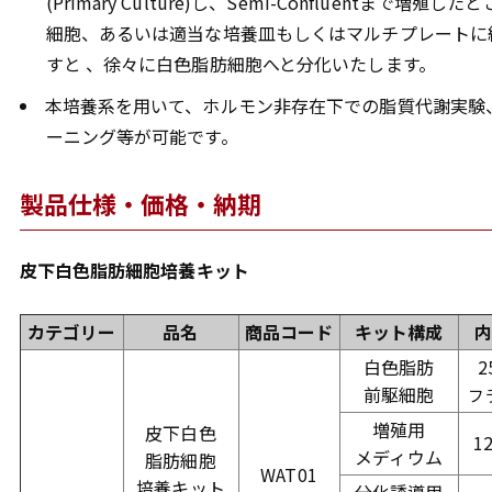
(Primary Culture)し、Semi-Confluentま
細胞、あるいは適当な培養皿もしくはマルチプレートに
すと 、徐々に白色脂肪細胞へと分化いたします。
本培養系を用いて、ホルモン非存在下での脂質代謝実験
ーニング等が可能です。
製品仕様・価格・納期
皮下白色脂肪細胞培養キット
カテゴリー
品名
商品コード
キット構成
白色脂肪
2
前駆細胞
フ
増殖用
皮下白色
1
メディウム
脂肪細胞
WAT01
培養キット
分化誘導用