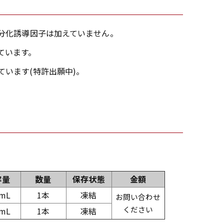
nistsなどの分化誘導因子は加えていません。
ています。
います(特許出願中)。
容量
数量
保存状態
金額
0mL
1本
凍結
お問い合わせ
ください
0mL
1本
凍結