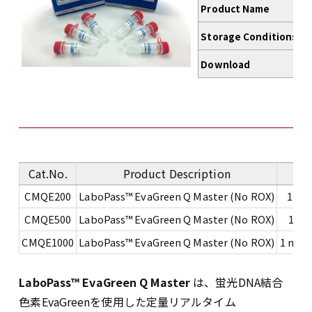
Product Name
Ev
Storage Conditions
-
Download
Pr
Cat.No.
Product Description
CMQE200
LaboPass™ EvaGreen Q Master (No ROX)
1 ml 
CMQE500
LaboPass™ EvaGreen Q Master (No ROX)
1 ml 
CMQE1000
LaboPass™ EvaGreen Q Master (No ROX)
1 ml x
LaboPass™ EvaGreen Q Master
は、蛍光DNA結合
色素EvaGreenを使用した定量リアルタイム