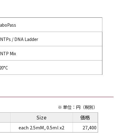
aboPass
NTPs / DNA Ladder
NTP Mix
20°C
※ 単位：円（税別）
Size
価格
each 2.5mM, 0.5ml x2
27,400