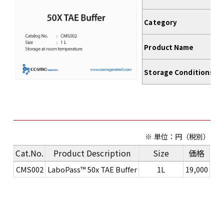
Category
Pr
Product Name
50
Storage Conditions
R
※ 単位：円（税別）
Cat.No.
Product Description
Size
価格
CMS002
LaboPass™ 50x TAE Buffer
1L
19,000