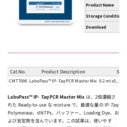
Product Name
Storage Conditions
Download
※
Cat.No.
Product Description
Size
CMT7006
LaboPass™ IP-
Taq
PCR Master Mix
0.2 ml x5, 100
LaboPass™ IP-
Taq
PCR Master Mix
は、2倍濃縮さ
れた Ready-to-use な mixture で、最適な量の IP-
Taq
Polymerase、dNTPs、バッファー、Loading Dye、お
よび安定剤を含んでいます。この試薬は、使いやす